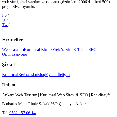
web sitesi, özel yazılım ve e-ticaret çözümleri. 2006'dan beri 500+
proje, SEO uyumlu.
Fb
.
/
Ig
.
/
Tw
.
/
In
.
Hizmetler
Web Tasarım
Kurumsal Kimlik
Web Yazılım
E-Ticaret
SEO
Optimizasyonu
Şirket
Kurumsal
Referanslar
Blog
Fiyatlar
İletişim
İletişim
Ankara Web Tasarım | Kurumsal Web Sitesi & SEO | Renklisayfa
Barbaros Mah. Güniz Sokak 36/9 Çankaya, Ankara
Tel:
0532 157 06 14